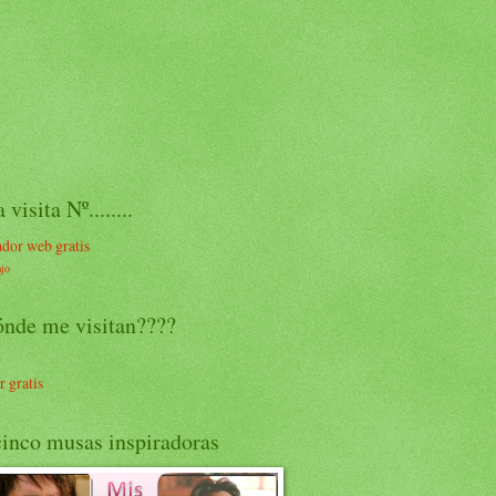
 visita Nº........
ajo
ónde me visitan????
r gratis
inco musas inspiradoras