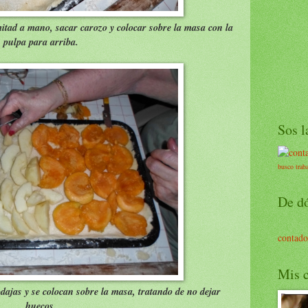
itad a mano, sacar carozo y colocar sobre la masa con la
pulpa para arriba.
Sos la
busco trab
De d
contado
Mis c
ajas y se colocan sobre la masa, tratando de no dejar
huecos.