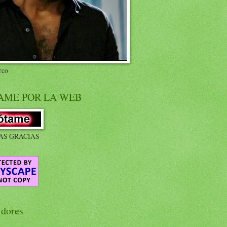
rco
AME POR LA WEB
S GRACIAS
idores