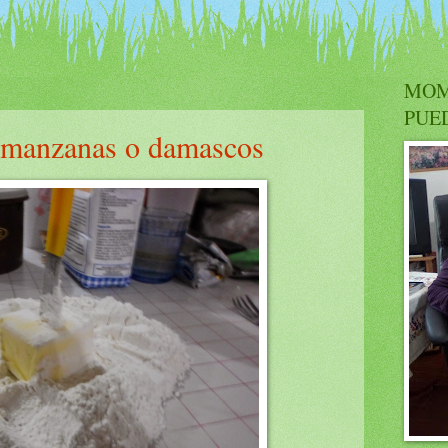
MOM
PUE
e manzanas o damascos