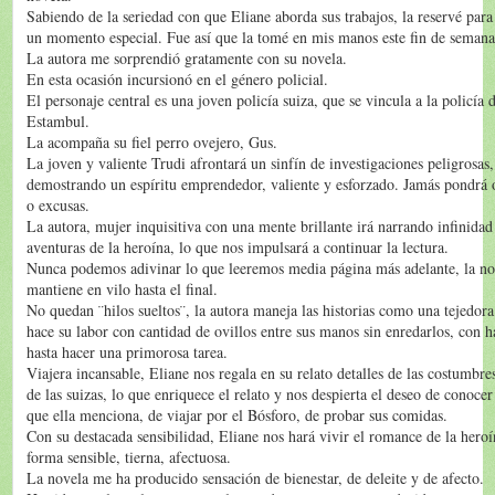
Sabiendo de la seriedad con que Eliane aborda sus trabajos, la reservé para 
un momento especial. Fue así que la tomé en mis manos este fin de semana
La autora me sorprendió gratamente con su novela.
En esta ocasión incursionó en el género policial.
El personaje central es una joven policía suiza, que se vincula a la policía 
Estambul.
La acompaña su fiel perro ovejero, Gus.
La joven y valiente Trudi afrontará un sinfín de investigaciones peligrosas,
demostrando un espíritu emprendedor, valiente y esforzado. Jamás pondrá 
o excusas.
La autora, mujer inquisitiva con una mente brillante irá narrando infinidad
aventuras de la heroína, lo que nos impulsará a continuar la lectura.
Nunca podemos adivinar lo que leeremos media página más adelante, la no
mantiene en vilo hasta el final.
No quedan ¨hilos sueltos¨, la autora maneja las historias como una tejedora
hace su labor con cantidad de ovillos entre sus manos sin enredarlos, con h
hasta hacer una primorosa tarea.
Viajera incansable, Eliane nos regala en su relato detalles de las costumbre
de las suizas, lo que enriquece el relato y nos despierta el deseo de conocer
que ella menciona, de viajar por el Bósforo, de probar sus comidas.
Con su destacada sensibilidad, Eliane nos hará vivir el romance de la heroí
forma sensible, tierna, afectuosa.
La novela me ha producido sensación de bienestar, de deleite y de afecto.