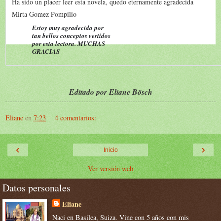
Ha sido un placer leer esta novela, quedo eternamente agradecida
Mirta Gomez Pompilio
Estoy muy agradecida por
tan bellos conceptos vertidos
por esta lectora. MUCHAS
GRACIAS
Estoy muy agradecida por todos los lindos conceptos vertidos sobre la l
Coment
Editado por Eliane Bösch
Eliane
en
7:23
4 comentarios:
‹
›
Inicio
Ver versión web
Datos personales
Eliane
Naci en Basilea, Suiza. Vine con 5 años con mis